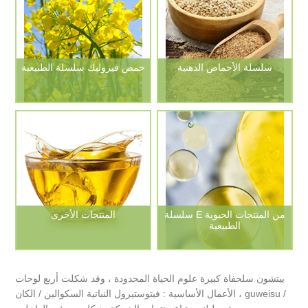
سلسلة الأحماض الدهنية
حمض فيروليك سلسلة الطبيعية
سلسلة E من المنتجات الحيوية
المنتجات الأخرى
الطبيعية
ييتشون سلحفاة كبيرة علوم الحياة المحدودة ، وقد شكلت أربع لوحات
الأعمال الأساسية : فيتوستيرول النباتية السكوالين / الكان ، guweisu /