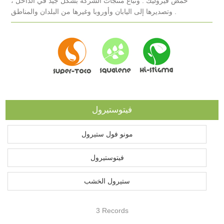
حمض فيروليك . وتباع منتجات الشركة بشكل جيد في الداخل ،
وتصديرها إلى اليابان وأوروبا وغيرها من البلدان والمناطق .
فيتوستيرول
مونو فول ستيرول
فيتوستيرول
ستيرول الخشب
3 Records