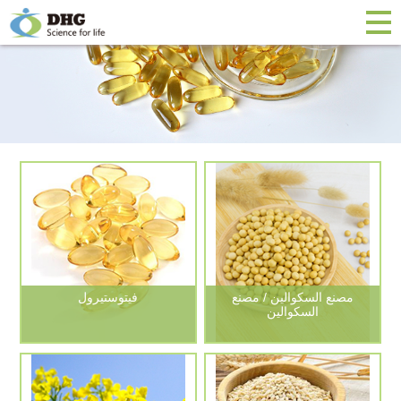
مصنع السكوالين / مصنع
فيتوستيرول
السكوالين